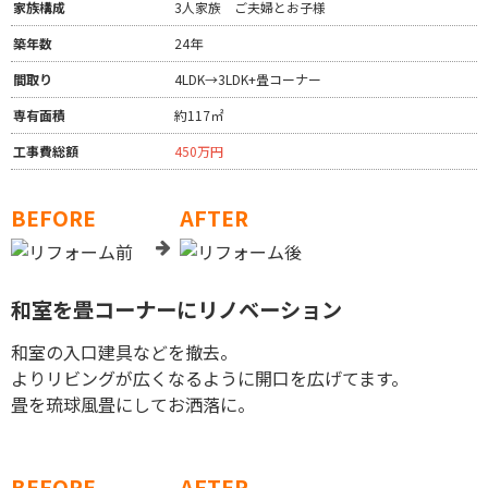
家族構成
3人家族 ご夫婦とお子様
築年数
24年
間取り
4LDK→3LDK+畳コーナー
専有面積
約117㎡
工事費総額
450万円
BEFORE
AFTER
和室を畳コーナーにリノベーション
和室の入口建具などを撤去。
よりリビングが広くなるように開口を広げてます。
畳を琉球風畳にしてお洒落に。
BEFORE
AFTER