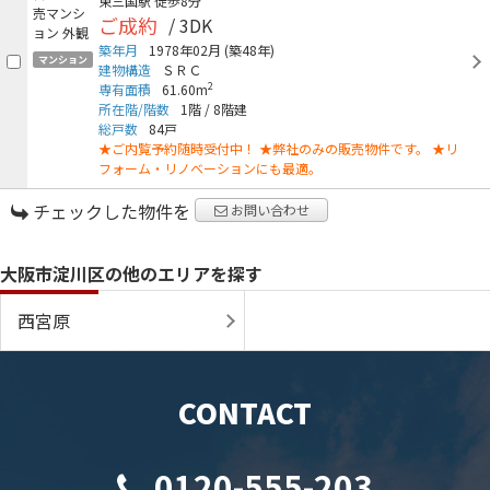
東三国駅
徒歩8分
ご成約
/ 3DK
築年月
1978年02月
(築48年)
マンション
建物構造
ＳＲＣ
2
専有面積
61.60m
所在階/階数
1階
/
8階建
総戸数
84戸
★ご内覧予約随時受付中！ ★弊社のみの販売物件です。 ★リ
フォーム・リノベーションにも最適。
チェックした物件を
お問い合わせ
大阪市淀川区の他のエリアを探す
西宮原
CONTACT
0120-555-203