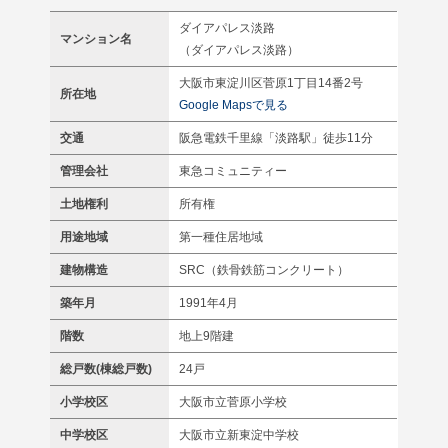
ダイアパレス淡路
マンション名
（ダイアパレス淡路）
大阪市東淀川区菅原1丁目14番2号
所在地
Google Mapsで見る
交通
阪急電鉄千里線「淡路駅」徒歩11分
管理会社
東急コミュニティー
土地権利
所有権
用途地域
第一種住居地域
建物構造
SRC（鉄骨鉄筋コンクリート）
築年月
1991年4月
階数
地上9階建
総戸数(棟総戸数)
24戸
小学校区
大阪市立菅原小学校
中学校区
大阪市立新東淀中学校