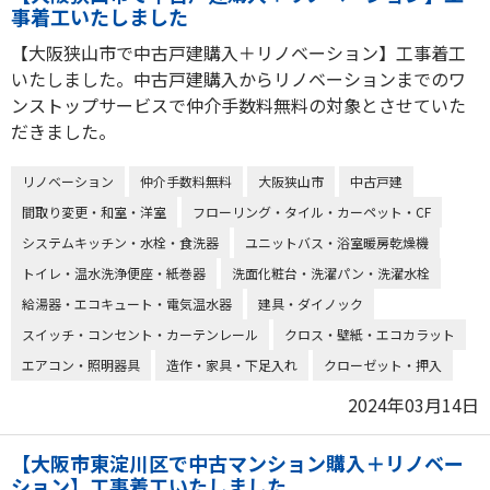
事着工いたしました
【大阪狭山市で中古戸建購入＋リノベーション】工事着工
いたしました。中古戸建購入からリノベーションまでのワ
ンストップサービスで仲介手数料無料の対象とさせていた
だきました。
リノベーション
仲介手数料無料
大阪狭山市
中古戸建
間取り変更・和室・洋室
フローリング・タイル・カーペット・CF
システムキッチン・水栓・食洗器
ユニットバス・浴室暖房乾燥機
トイレ・温水洗浄便座・紙巻器
洗面化粧台・洗濯パン・洗濯水栓
給湯器・エコキュート・電気温水器
建具・ダイノック
スイッチ・コンセント・カーテンレール
クロス・壁紙・エコカラット
エアコン・照明器具
造作・家具・下足入れ
クローゼット・押入
2024年03月14日
【大阪市東淀川区で中古マンション購入＋リノベー
ション】工事着工いたしました