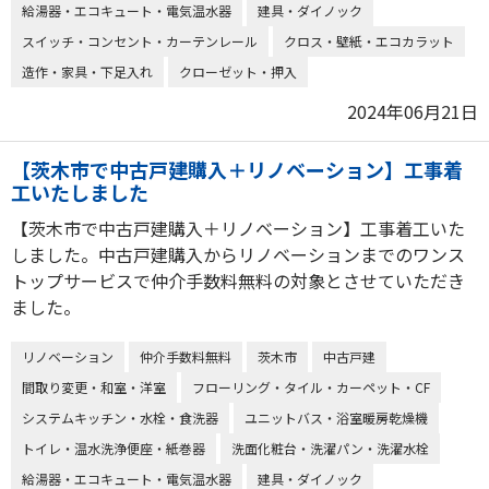
給湯器・エコキュート・電気温水器
建具・ダイノック
スイッチ・コンセント・カーテンレール
クロス・壁紙・エコカラット
造作・家具・下足入れ
クローゼット・押入
2024年06月21日
【茨木市で中古戸建購入＋リノベーション】工事着
工いたしました
【茨木市で中古戸建購入＋リノベーション】工事着工いた
しました。中古戸建購入からリノベーションまでのワンス
トップサービスで仲介手数料無料の対象とさせていただき
ました。
リノベーション
仲介手数料無料
茨木市
中古戸建
間取り変更・和室・洋室
フローリング・タイル・カーペット・CF
システムキッチン・水栓・食洗器
ユニットバス・浴室暖房乾燥機
トイレ・温水洗浄便座・紙巻器
洗面化粧台・洗濯パン・洗濯水栓
給湯器・エコキュート・電気温水器
建具・ダイノック