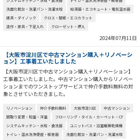
システムキッチン・水栓・食洗器
トイレ・温水洗浄便座・紙巻器
洗面化粧台・洗濯パン・洗濯水栓
給湯器・エコキュート・電気温水器
建具・ダイノック
クロス・壁紙・エコカラット
造作・家具・下足入れ
クローゼット・押入
2024年07月11日
【大阪市淀川区で中古マンション購入＋リノベーシ
ョン】工事着工いたしました
【大阪市淀川区で中古マンション購入＋リノベーション】
工事着工いたしました。中古マンション購入からリノベー
ションまでのワンストップサービスで仲介手数料無料の対
象とさせていただきました。
リノベーション
仲介手数料無料
大阪市淀川区
中古マンション
間取り変更・和室・洋室
フローリング・タイル・カーペット・CF
システムキッチン・水栓・食洗器
ユニットバス・浴室暖房乾燥機
トイレ・温水洗浄便座・紙巻器
洗面化粧台・洗濯パン・洗濯水栓