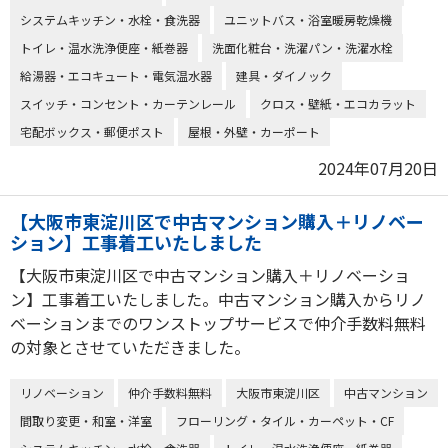
システムキッチン・水栓・食洗器
ユニットバス・浴室暖房乾燥機
トイレ・温水洗浄便座・紙巻器
洗面化粧台・洗濯パン・洗濯水栓
給湯器・エコキュート・電気温水器
建具・ダイノック
スイッチ・コンセント・カーテンレール
クロス・壁紙・エコカラット
宅配ボックス・郵便ポスト
屋根・外壁・カーポート
2024年07月20日
【大阪市東淀川区で中古マンション購入＋リノベー
ション】工事着工いたしました
【大阪市東淀川区で中古マンション購入＋リノベーショ
ン】工事着工いたしました。中古マンション購入からリノ
ベーションまでのワンストップサービスで仲介手数料無料
の対象とさせていただきました。
リノベーション
仲介手数料無料
大阪市東淀川区
中古マンション
間取り変更・和室・洋室
フローリング・タイル・カーペット・CF