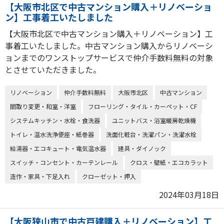
【大阪市北区で中古マンション購入＋リノベーショ
ン】工事着工いたしました
【大阪市北区で中古マンション購入＋リノベーション】工
事着工いたしました。中古マンション購入からリノベーシ
ョンまでのワンストップサービスで仲介手数料無料の対象
とさせていただきました。
リノベーション
仲介手数料無料
大阪市北区
中古マンション
間取り変更・和室・洋室
フローリング・タイル・カーペット・CF
システムキッチン・水栓・食洗器
ユニットバス・浴室暖房乾燥機
トイレ・温水洗浄便座・紙巻器
洗面化粧台・洗濯パン・洗濯水栓
給湯器・エコキュート・電気温水器
建具・ダイノック
スイッチ・コンセント・カーテンレール
クロス・壁紙・エコカラット
造作・家具・下足入れ
クローゼット・押入
2024年03月18日
【大阪狭山市で中古戸建購入＋リノベーション】工