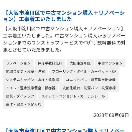
【大阪市淀川区で中古マンション購入＋リノベーシ
ョン】工事着工いたしました
【大阪市淀川区で中古マンション購入＋リノベーション】
工事着工いたしました。中古マンション購入からリノベー
ションまでのワンストップサービスで仲介手数料無料の対
象とさせていただきました。
リノベーション
仲介手数料無料
大阪市淀川区
中古マンション
間取り変更・和室・洋室
フローリング・タイル・カーペット・CF
システムキッチン・水栓・食洗器
ユニットバス・浴室暖房乾燥機
トイレ・温水洗浄便座・紙巻器
洗面化粧台・洗濯パン・洗濯水栓
建具・ダイノック
スイッチ・コンセント・カーテンレール
造作・家具・下足入れ
2023年09月08日
【大阪市東淀川区で中古マンション購入＋リノベー