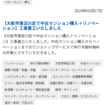
クローゼット・押入
2024年05月17日
【大阪市東淀川区で中古マンション購入＋リノベー
ション】工事着工いたしました
【大阪市東淀川区で中古マンション購入＋リノベーショ
ン】工事着工いたしました。中古マンション購入からリノ
ベーションまでのワンストップサービスで仲介手数料無料
の対象とさせていただきました。
リノベーション
仲介手数料無料
大阪市東淀川区
中古マンション
間取り変更・和室・洋室
フローリング・タイル・カーペット・CF
システムキッチン・水栓・食洗器
ユニットバス・浴室暖房乾燥機
トイレ・温水洗浄便座・紙巻器
洗面化粧台・洗濯パン・洗濯水栓
給湯器・エコキュート・電気温水器
建具・ダイノック
スイッチ・コンセント・カーテンレール
クロス・壁紙・エコカラット
造作・家具・下足入れ