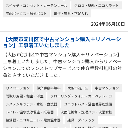
スイッチ・コンセント・カーテンレール
クロス・壁紙・エコカラット
宅配ボックス・郵便ポスト
造作・家具・下足入れ
2024年06月18日
【大阪市淀川区で中古マンション購入＋リノベーシ
ョン】工事着工いたしました
【大阪市淀川区で中古マンション購入＋リノベーション】
工事着工いたしました。中古マンション購入からリノベー
ションまでのワンストップサービスで仲介手数料無料の対
象とさせていただきました。
リノベーション
仲介手数料無料
大阪市淀川区
中古マンション
間取り変更・和室・洋室
フローリング・タイル・カーペット・CF
システムキッチン・水栓・食洗器
ユニットバス・浴室暖房乾燥機
トイレ・温水洗浄便座・紙巻器
洗面化粧台・洗濯パン・洗濯水栓
給湯器・エコキュート・電気温水器
建具・ダイノック
スイッチ・コンセント・カーテンレール
クロス・壁紙・エコカラット