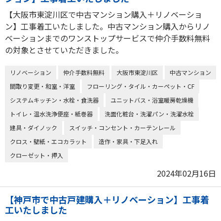
【大阪市東淀川区で中古マンション購入＋リノベーショ
ン】工事着工いたしました。中古マンション購入からリノ
ベーションまでのワンストップサービスで仲介手数料無料
の対象とさせていただきました。
リノベーション
仲介手数料無料
大阪市東淀川区
中古マンション
間取り変更・和室・洋室
フローリング・タイル・カーペット・CF
システムキッチン・水栓・食洗器
ユニットバス・浴室暖房乾燥機
トイレ・温水洗浄便座・紙巻器
洗面化粧台・洗濯パン・洗濯水栓
建具・ダイノック
スイッチ・コンセント・カーテンレール
クロス・壁紙・エコカラット
造作・家具・下足入れ
クローゼット・押入
2024年02月16日
【神戸市で中古戸建購入＋リノベーション】工事着
工いたしました