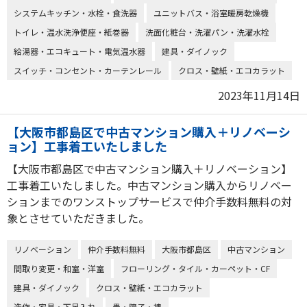
システムキッチン・水栓・食洗器
ユニットバス・浴室暖房乾燥機
トイレ・温水洗浄便座・紙巻器
洗面化粧台・洗濯パン・洗濯水栓
給湯器・エコキュート・電気温水器
建具・ダイノック
スイッチ・コンセント・カーテンレール
クロス・壁紙・エコカラット
2023年11月14日
【大阪市都島区で中古マンション購入＋リノベーシ
ョン】工事着工いたしました
【大阪市都島区で中古マンション購入＋リノベーション】
工事着工いたしました。中古マンション購入からリノベー
ションまでのワンストップサービスで仲介手数料無料の対
象とさせていただきました。
リノベーション
仲介手数料無料
大阪市都島区
中古マンション
間取り変更・和室・洋室
フローリング・タイル・カーペット・CF
建具・ダイノック
クロス・壁紙・エコカラット
造作・家具・下足入れ
畳・障子・襖