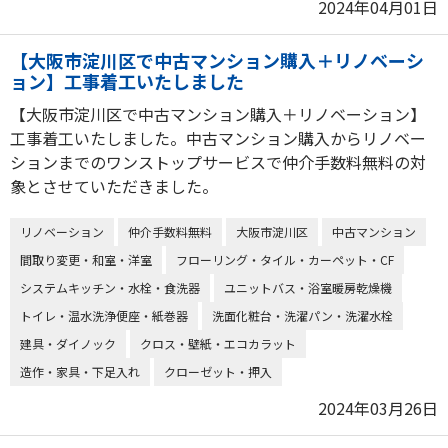
2024年04月01日
【大阪市淀川区で中古マンション購入＋リノベーシ
ョン】工事着工いたしました
【大阪市淀川区で中古マンション購入＋リノベーション】
工事着工いたしました。中古マンション購入からリノベー
ションまでのワンストップサービスで仲介手数料無料の対
象とさせていただきました。
リノベーション
仲介手数料無料
大阪市淀川区
中古マンション
間取り変更・和室・洋室
フローリング・タイル・カーペット・CF
システムキッチン・水栓・食洗器
ユニットバス・浴室暖房乾燥機
トイレ・温水洗浄便座・紙巻器
洗面化粧台・洗濯パン・洗濯水栓
建具・ダイノック
クロス・壁紙・エコカラット
造作・家具・下足入れ
クローゼット・押入
2024年03月26日