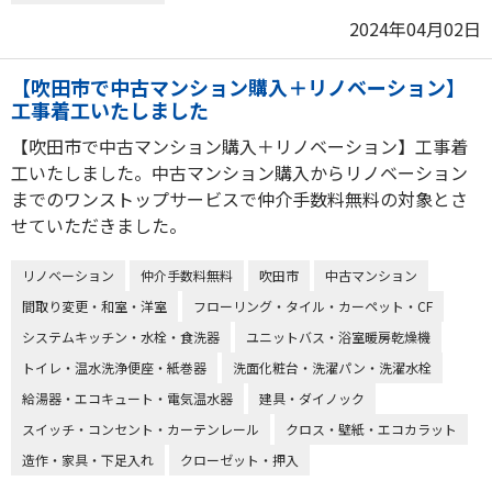
2024年04月02日
【吹田市で中古マンション購入＋リノベーション】
工事着工いたしました
【吹田市で中古マンション購入＋リノベーション】工事着
工いたしました。中古マンション購入からリノベーション
までのワンストップサービスで仲介手数料無料の対象とさ
せていただきました。
リノベーション
仲介手数料無料
吹田市
中古マンション
間取り変更・和室・洋室
フローリング・タイル・カーペット・CF
システムキッチン・水栓・食洗器
ユニットバス・浴室暖房乾燥機
トイレ・温水洗浄便座・紙巻器
洗面化粧台・洗濯パン・洗濯水栓
給湯器・エコキュート・電気温水器
建具・ダイノック
スイッチ・コンセント・カーテンレール
クロス・壁紙・エコカラット
造作・家具・下足入れ
クローゼット・押入