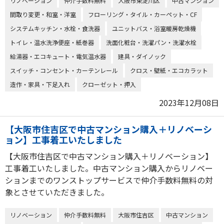
リノベーション
仲介手数料無料
大阪市東淀川区
中古マンション
間取り変更・和室・洋室
フローリング・タイル・カーペット・CF
システムキッチン・水栓・食洗器
ユニットバス・浴室暖房乾燥機
トイレ・温水洗浄便座・紙巻器
洗面化粧台・洗濯パン・洗濯水栓
給湯器・エコキュート・電気温水器
建具・ダイノック
スイッチ・コンセント・カーテンレール
クロス・壁紙・エコカラット
造作・家具・下足入れ
クローゼット・押入
2023年12月08日
【大阪市住吉区で中古マンション購入＋リノベーシ
ョン】工事着工いたしました
【大阪市住吉区で中古マンション購入＋リノベーション】
工事着工いたしました。中古マンション購入からリノベー
ションまでのワンストップサービスで仲介手数料無料の対
象とさせていただきました。
リノベーション
仲介手数料無料
大阪市住吉区
中古マンション