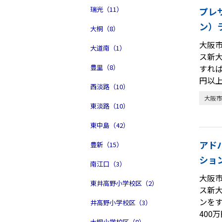
瑞光（11）
プレ
ン）
大桐（8）
大阪
大道南（1）
ス新
豊里（8）
すれ
円以
西淡路（10）
大阪市
東淡路（10）
東中島（42）
アド
豊新（15）
ショ
南江口（3）
大阪
東井高野小学校区（2）
ス新
ンを
井高野小学校区（3）
400
大桐小学校区（8）