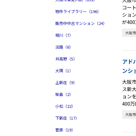
コー
物件ライブラリー（196）
ショ
が40
販売中中古マンション（24）
大阪市
相川（7）
淡路（6）
井高野（5）
アド
ンシ
大隅（1）
大阪
上新庄（9）
ス新
柴島（2）
ョン
400
小松（22）
大阪市
下新庄（17）
菅原（19）