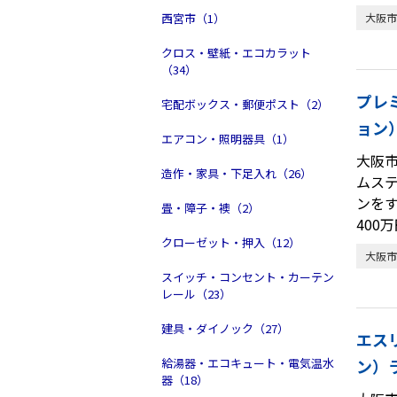
西宮市（1）
大阪市
クロス・壁紙・エコカラット
（34）
プレ
宅配ボックス・郵便ポスト（2）
ョン
エアコン・照明器具（1）
大阪
造作・家具・下足入れ（26）
ムス
ンを
畳・障子・襖（2）
400
クローゼット・押入（12）
大阪市
スイッチ・コンセント・カーテン
レール（23）
建具・ダイノック（27）
エス
給湯器・エコキュート・電気温水
ン）
器（18）