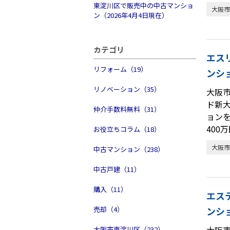
東淀川区で販売中の中古マンショ
大阪市
ン（2026年4月4日現在）
カテゴリ
エス
リフォーム（19）
ンシ
リノベーション（35）
大阪
ド新
仲介手数料無料（31）
ョン
400
お役立ちコラム（18）
大阪市
中古マンション（238）
中古戸建（11）
購入（11）
エス
売却（4）
ンシ
大阪
大阪市東淀川区（232）