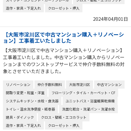
造作・家具・下足入れ
クローゼット・押入
2024年04月01日
【大阪市淀川区で中古マンション購入＋リノベーシ
ョン】工事着工いたしました
【大阪市淀川区で中古マンション購入＋リノベーション】
工事着工いたしました。中古マンション購入からリノベー
ションまでのワンストップサービスで仲介手数料無料の対
象とさせていただきました。
リノベーション
仲介手数料無料
大阪市淀川区
中古マンション
間取り変更・和室・洋室
フローリング・タイル・カーペット・CF
システムキッチン・水栓・食洗器
ユニットバス・浴室暖房乾燥機
トイレ・温水洗浄便座・紙巻器
洗面化粧台・洗濯パン・洗濯水栓
建具・ダイノック
クロス・壁紙・エコカラット
造作・家具・下足入れ
クローゼット・押入