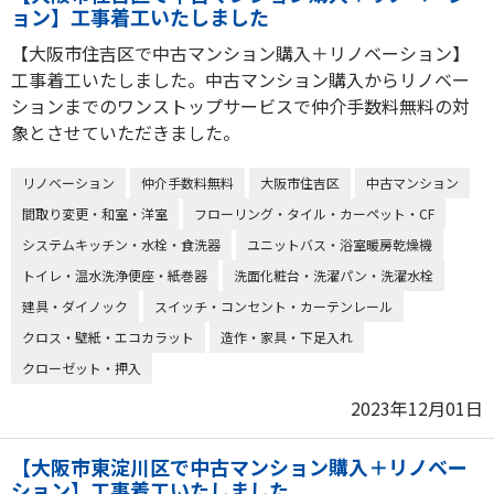
ョン】工事着工いたしました
【大阪市住吉区で中古マンション購入＋リノベーション】
工事着工いたしました。中古マンション購入からリノベー
ションまでのワンストップサービスで仲介手数料無料の対
象とさせていただきました。
リノベーション
仲介手数料無料
大阪市住吉区
中古マンション
間取り変更・和室・洋室
フローリング・タイル・カーペット・CF
システムキッチン・水栓・食洗器
ユニットバス・浴室暖房乾燥機
トイレ・温水洗浄便座・紙巻器
洗面化粧台・洗濯パン・洗濯水栓
建具・ダイノック
スイッチ・コンセント・カーテンレール
クロス・壁紙・エコカラット
造作・家具・下足入れ
クローゼット・押入
2023年12月01日
【大阪市東淀川区で中古マンション購入＋リノベー
ション】工事着工いたしました