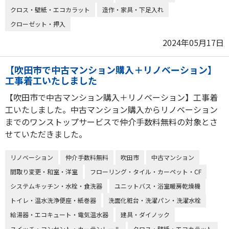
クロス・壁紙・エコカラット
造作・家具・下足入れ
クローゼット・押入
2024年05月17日
【吹田市で中古マンション購入＋リノベーション】
工事着工いたしました
【吹田市で中古マンション購入＋リノベーション】工事着
工いたしました。中古マンション購入からリノベーション
までのワンストップサービスで仲介手数料無料の対象とさ
せていただきました。
リノベーション
仲介手数料無料
吹田市
中古マンション
間取り変更・和室・洋室
フローリング・タイル・カーペット・CF
システムキッチン・水栓・食洗器
ユニットバス・浴室暖房乾燥機
トイレ・温水洗浄便座・紙巻器
洗面化粧台・洗濯パン・洗濯水栓
給湯器・エコキュート・電気温水器
建具・ダイノック
スイッチ・コンセント・カーテンレール
クロス・壁紙・エコカラット