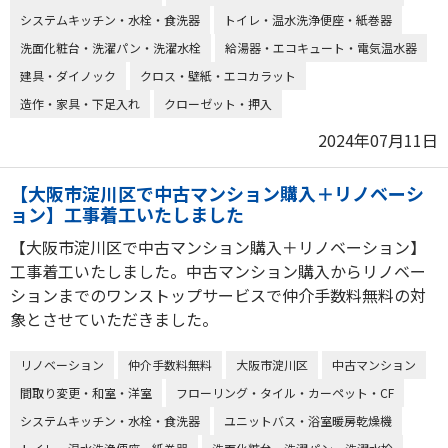
システムキッチン・水栓・食洗器
トイレ・温水洗浄便座・紙巻器
洗面化粧台・洗濯パン・洗濯水栓
給湯器・エコキュート・電気温水器
建具・ダイノック
クロス・壁紙・エコカラット
造作・家具・下足入れ
クローゼット・押入
2024年07月11日
【大阪市淀川区で中古マンション購入＋リノベーシ
ョン】工事着工いたしました
【大阪市淀川区で中古マンション購入＋リノベーション】
工事着工いたしました。中古マンション購入からリノベー
ションまでのワンストップサービスで仲介手数料無料の対
象とさせていただきました。
リノベーション
仲介手数料無料
大阪市淀川区
中古マンション
間取り変更・和室・洋室
フローリング・タイル・カーペット・CF
システムキッチン・水栓・食洗器
ユニットバス・浴室暖房乾燥機