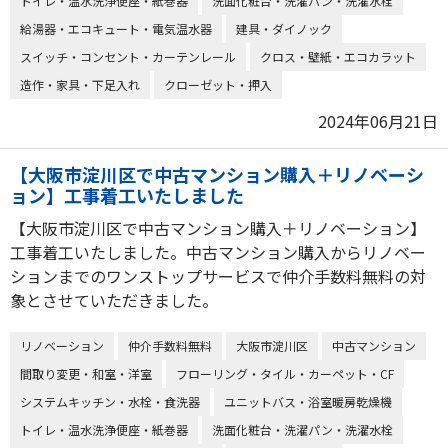
トイレ・温水洗浄便座・紙巻器
洗面化粧台・洗濯パン・洗濯水栓
給湯器・エコキュート・電気温水器
建具・ダイノック
スイッチ・コンセント・カーテンレール
クロス・壁紙・エコカラット
造作・家具・下足入れ
クローゼット・押入
2024年06月21日
【大阪市淀川区で中古マンション購入＋リノベーシ
ョン】工事着工いたしました
【大阪市淀川区で中古マンション購入＋リノベーション】
工事着工いたしました。中古マンション購入からリノベー
ションまでのワンストップサービスで仲介手数料無料の対
象とさせていただきました。
リノベーション
仲介手数料無料
大阪市淀川区
中古マンション
間取り変更・和室・洋室
フローリング・タイル・カーペット・CF
システムキッチン・水栓・食洗器
ユニットバス・浴室暖房乾燥機
トイレ・温水洗浄便座・紙巻器
洗面化粧台・洗濯パン・洗濯水栓