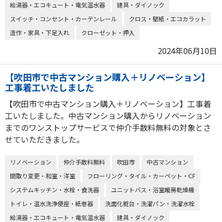
給湯器・エコキュート・電気温水器
建具・ダイノック
スイッチ・コンセント・カーテンレール
クロス・壁紙・エコカラット
造作・家具・下足入れ
クローゼット・押入
2024年06月10日
【吹田市で中古マンション購入＋リノベーション】
工事着工いたしました
【吹田市で中古マンション購入＋リノベーション】工事着
工いたしました。中古マンション購入からリノベーション
までのワンストップサービスで仲介手数料無料の対象とさ
せていただきました。
リノベーション
仲介手数料無料
吹田市
中古マンション
間取り変更・和室・洋室
フローリング・タイル・カーペット・CF
システムキッチン・水栓・食洗器
ユニットバス・浴室暖房乾燥機
トイレ・温水洗浄便座・紙巻器
洗面化粧台・洗濯パン・洗濯水栓
給湯器・エコキュート・電気温水器
建具・ダイノック