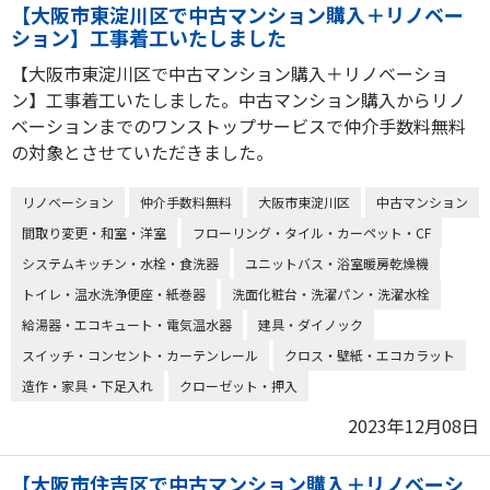
【大阪市東淀川区で中古マンション購入＋リノベー
ション】工事着工いたしました
【大阪市東淀川区で中古マンション購入＋リノベーショ
ン】工事着工いたしました。中古マンション購入からリノ
ベーションまでのワンストップサービスで仲介手数料無料
の対象とさせていただきました。
リノベーション
仲介手数料無料
大阪市東淀川区
中古マンション
間取り変更・和室・洋室
フローリング・タイル・カーペット・CF
システムキッチン・水栓・食洗器
ユニットバス・浴室暖房乾燥機
トイレ・温水洗浄便座・紙巻器
洗面化粧台・洗濯パン・洗濯水栓
給湯器・エコキュート・電気温水器
建具・ダイノック
スイッチ・コンセント・カーテンレール
クロス・壁紙・エコカラット
造作・家具・下足入れ
クローゼット・押入
2023年12月08日
【大阪市住吉区で中古マンション購入＋リノベーシ