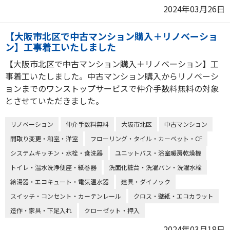
2024年03月26日
【大阪市北区で中古マンション購入＋リノベーショ
ン】工事着工いたしました
【大阪市北区で中古マンション購入＋リノベーション】工
事着工いたしました。中古マンション購入からリノベーシ
ョンまでのワンストップサービスで仲介手数料無料の対象
とさせていただきました。
リノベーション
仲介手数料無料
大阪市北区
中古マンション
間取り変更・和室・洋室
フローリング・タイル・カーペット・CF
システムキッチン・水栓・食洗器
ユニットバス・浴室暖房乾燥機
トイレ・温水洗浄便座・紙巻器
洗面化粧台・洗濯パン・洗濯水栓
給湯器・エコキュート・電気温水器
建具・ダイノック
スイッチ・コンセント・カーテンレール
クロス・壁紙・エコカラット
造作・家具・下足入れ
クローゼット・押入
2024年03月18日