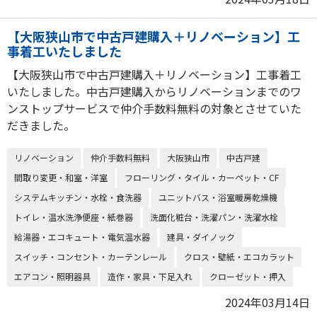
【大阪狭山市で中古戸建購入＋リノベーション】工
事着工いたしました
【大阪狭山市で中古戸建購入＋リノベーション】工事着工
いたしました。中古戸建購入からリノベーションまでのワ
ンストップサービスで仲介手数料無料の対象とさせていた
だきました。
リノベーション
仲介手数料無料
大阪狭山市
中古戸建
間取り変更・和室・洋室
フローリング・タイル・カーペット・CF
システムキッチン・水栓・食洗器
ユニットバス・浴室暖房乾燥機
トイレ・温水洗浄便座・紙巻器
洗面化粧台・洗濯パン・洗濯水栓
給湯器・エコキュート・電気温水器
建具・ダイノック
スイッチ・コンセント・カーテンレール
クロス・壁紙・エコカラット
エアコン・照明器具
造作・家具・下足入れ
クローゼット・押入
2024年03月14日