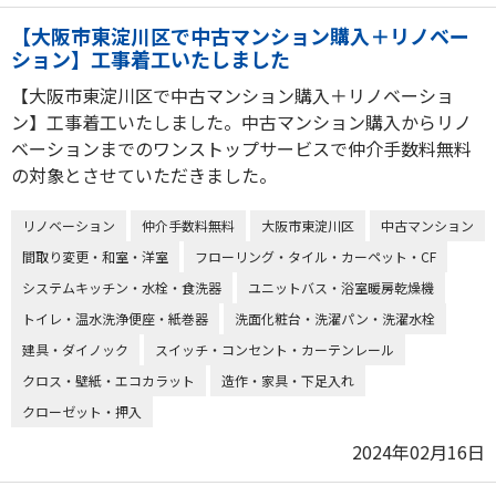
【大阪市東淀川区で中古マンション購入＋リノベー
ション】工事着工いたしました
【大阪市東淀川区で中古マンション購入＋リノベーショ
ン】工事着工いたしました。中古マンション購入からリノ
ベーションまでのワンストップサービスで仲介手数料無料
の対象とさせていただきました。
リノベーション
仲介手数料無料
大阪市東淀川区
中古マンション
間取り変更・和室・洋室
フローリング・タイル・カーペット・CF
システムキッチン・水栓・食洗器
ユニットバス・浴室暖房乾燥機
トイレ・温水洗浄便座・紙巻器
洗面化粧台・洗濯パン・洗濯水栓
建具・ダイノック
スイッチ・コンセント・カーテンレール
クロス・壁紙・エコカラット
造作・家具・下足入れ
クローゼット・押入
2024年02月16日