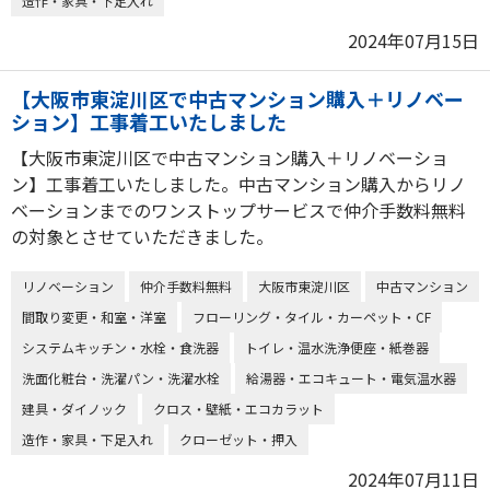
造作・家具・下足入れ
2024年07月15日
【大阪市東淀川区で中古マンション購入＋リノベー
ション】工事着工いたしました
【大阪市東淀川区で中古マンション購入＋リノベーショ
ン】工事着工いたしました。中古マンション購入からリノ
ベーションまでのワンストップサービスで仲介手数料無料
の対象とさせていただきました。
リノベーション
仲介手数料無料
大阪市東淀川区
中古マンション
間取り変更・和室・洋室
フローリング・タイル・カーペット・CF
システムキッチン・水栓・食洗器
トイレ・温水洗浄便座・紙巻器
洗面化粧台・洗濯パン・洗濯水栓
給湯器・エコキュート・電気温水器
建具・ダイノック
クロス・壁紙・エコカラット
造作・家具・下足入れ
クローゼット・押入
2024年07月11日