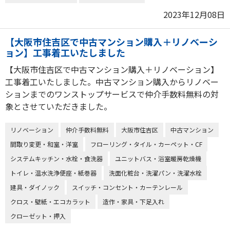
2023年12月08日
【大阪市住吉区で中古マンション購入＋リノベーシ
ョン】工事着工いたしました
【大阪市住吉区で中古マンション購入＋リノベーション】
工事着工いたしました。中古マンション購入からリノベー
ションまでのワンストップサービスで仲介手数料無料の対
象とさせていただきました。
リノベーション
仲介手数料無料
大阪市住吉区
中古マンション
間取り変更・和室・洋室
フローリング・タイル・カーペット・CF
システムキッチン・水栓・食洗器
ユニットバス・浴室暖房乾燥機
トイレ・温水洗浄便座・紙巻器
洗面化粧台・洗濯パン・洗濯水栓
建具・ダイノック
スイッチ・コンセント・カーテンレール
クロス・壁紙・エコカラット
造作・家具・下足入れ
クローゼット・押入