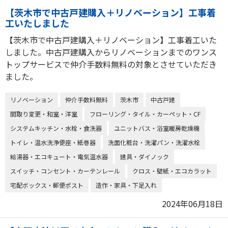
【茨木市で中古戸建購入＋リノベーション】工事着
工いたしました
【茨木市で中古戸建購入＋リノベーション】工事着工いた
しました。中古戸建購入からリノベーションまでのワンス
トップサービスで仲介手数料無料の対象とさせていただき
ました。
リノベーション
仲介手数料無料
茨木市
中古戸建
間取り変更・和室・洋室
フローリング・タイル・カーペット・CF
システムキッチン・水栓・食洗器
ユニットバス・浴室暖房乾燥機
トイレ・温水洗浄便座・紙巻器
洗面化粧台・洗濯パン・洗濯水栓
給湯器・エコキュート・電気温水器
建具・ダイノック
スイッチ・コンセント・カーテンレール
クロス・壁紙・エコカラット
宅配ボックス・郵便ポスト
造作・家具・下足入れ
2024年06月18日