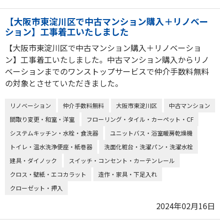
【大阪市東淀川区で中古マンション購入＋リノベー
ション】工事着工いたしました
【大阪市東淀川区で中古マンション購入＋リノベーショ
ン】工事着工いたしました。中古マンション購入からリノ
ベーションまでのワンストップサービスで仲介手数料無料
の対象とさせていただきました。
リノベーション
仲介手数料無料
大阪市東淀川区
中古マンション
間取り変更・和室・洋室
フローリング・タイル・カーペット・CF
システムキッチン・水栓・食洗器
ユニットバス・浴室暖房乾燥機
トイレ・温水洗浄便座・紙巻器
洗面化粧台・洗濯パン・洗濯水栓
建具・ダイノック
スイッチ・コンセント・カーテンレール
クロス・壁紙・エコカラット
造作・家具・下足入れ
クローゼット・押入
2024年02月16日