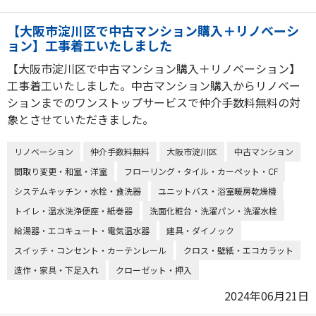
【大阪市淀川区で中古マンション購入＋リノベーシ
ョン】工事着工いたしました
【大阪市淀川区で中古マンション購入＋リノベーション】
工事着工いたしました。中古マンション購入からリノベー
ションまでのワンストップサービスで仲介手数料無料の対
象とさせていただきました。
リノベーション
仲介手数料無料
大阪市淀川区
中古マンション
間取り変更・和室・洋室
フローリング・タイル・カーペット・CF
システムキッチン・水栓・食洗器
ユニットバス・浴室暖房乾燥機
トイレ・温水洗浄便座・紙巻器
洗面化粧台・洗濯パン・洗濯水栓
給湯器・エコキュート・電気温水器
建具・ダイノック
スイッチ・コンセント・カーテンレール
クロス・壁紙・エコカラット
造作・家具・下足入れ
クローゼット・押入
2024年06月21日