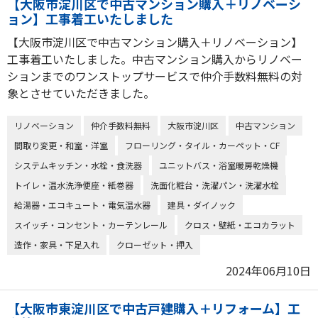
【大阪市淀川区で中古マンション購入＋リノベーシ
ョン】工事着工いたしました
【大阪市淀川区で中古マンション購入＋リノベーション】
工事着工いたしました。中古マンション購入からリノベー
ションまでのワンストップサービスで仲介手数料無料の対
象とさせていただきました。
リノベーション
仲介手数料無料
大阪市淀川区
中古マンション
間取り変更・和室・洋室
フローリング・タイル・カーペット・CF
システムキッチン・水栓・食洗器
ユニットバス・浴室暖房乾燥機
トイレ・温水洗浄便座・紙巻器
洗面化粧台・洗濯パン・洗濯水栓
給湯器・エコキュート・電気温水器
建具・ダイノック
スイッチ・コンセント・カーテンレール
クロス・壁紙・エコカラット
造作・家具・下足入れ
クローゼット・押入
2024年06月10日
【大阪市東淀川区で中古戸建購入＋リフォーム】工