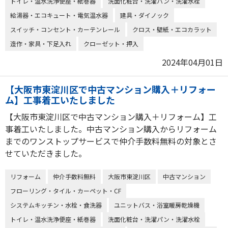
トイレ・温水洗浄便座・紙巻器
洗面化粧台・洗濯パン・洗濯水栓
給湯器・エコキュート・電気温水器
建具・ダイノック
スイッチ・コンセント・カーテンレール
クロス・壁紙・エコカラット
造作・家具・下足入れ
クローゼット・押入
2024年04月01日
【大阪市東淀川区で中古マンション購入＋リフォー
ム】工事着工いたしました
【大阪市東淀川区で中古マンション購入＋リフォーム】工
事着工いたしました。中古マンション購入からリフォーム
までのワンストップサービスで仲介手数料無料の対象とさ
せていただきました。
リフォーム
仲介手数料無料
大阪市東淀川区
中古マンション
フローリング・タイル・カーペット・CF
システムキッチン・水栓・食洗器
ユニットバス・浴室暖房乾燥機
トイレ・温水洗浄便座・紙巻器
洗面化粧台・洗濯パン・洗濯水栓