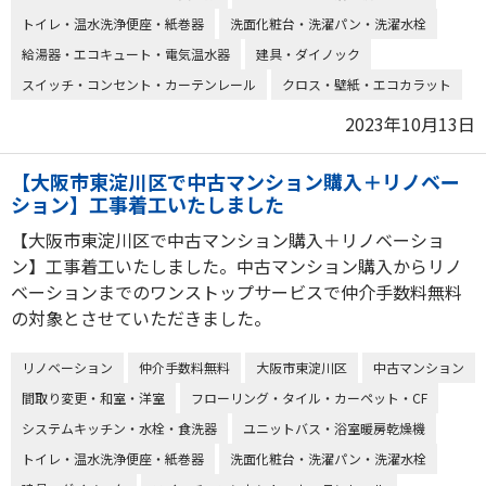
トイレ・温水洗浄便座・紙巻器
洗面化粧台・洗濯パン・洗濯水栓
給湯器・エコキュート・電気温水器
建具・ダイノック
スイッチ・コンセント・カーテンレール
クロス・壁紙・エコカラット
2023年10月13日
【大阪市東淀川区で中古マンション購入＋リノベー
ション】工事着工いたしました
【大阪市東淀川区で中古マンション購入＋リノベーショ
ン】工事着工いたしました。中古マンション購入からリノ
ベーションまでのワンストップサービスで仲介手数料無料
の対象とさせていただきました。
リノベーション
仲介手数料無料
大阪市東淀川区
中古マンション
間取り変更・和室・洋室
フローリング・タイル・カーペット・CF
システムキッチン・水栓・食洗器
ユニットバス・浴室暖房乾燥機
トイレ・温水洗浄便座・紙巻器
洗面化粧台・洗濯パン・洗濯水栓