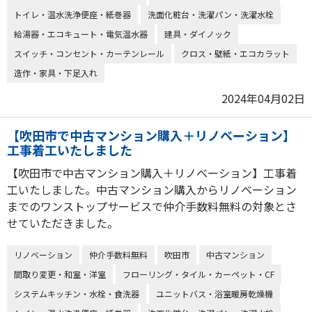
トイレ・温水洗浄便座・紙巻器
洗面化粧台・洗濯パン・洗濯水栓
給湯器・エコキュート・電気温水器
建具・ダイノック
スイッチ・コンセント・カーテンレール
クロス・壁紙・エコカラット
造作・家具・下足入れ
2024年04月02日
【吹田市で中古マンション購入＋リノベーション】
工事着工いたしました
【吹田市で中古マンション購入＋リノベーション】工事着
工いたしました。中古マンション購入からリノベーション
までのワンストップサービスで仲介手数料無料の対象とさ
せていただきました。
リノベーション
仲介手数料無料
吹田市
中古マンション
間取り変更・和室・洋室
フローリング・タイル・カーペット・CF
システムキッチン・水栓・食洗器
ユニットバス・浴室暖房乾燥機