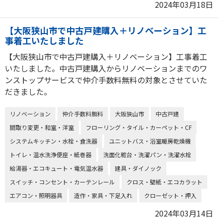
2024年03月18日
【大阪狭山市で中古戸建購入＋リノベーション】工
事着工いたしました
【大阪狭山市で中古戸建購入＋リノベーション】工事着工
いたしました。中古戸建購入からリノベーションまでのワ
ンストップサービスで仲介手数料無料の対象とさせていた
だきました。
リノベーション
仲介手数料無料
大阪狭山市
中古戸建
間取り変更・和室・洋室
フローリング・タイル・カーペット・CF
システムキッチン・水栓・食洗器
ユニットバス・浴室暖房乾燥機
トイレ・温水洗浄便座・紙巻器
洗面化粧台・洗濯パン・洗濯水栓
給湯器・エコキュート・電気温水器
建具・ダイノック
スイッチ・コンセント・カーテンレール
クロス・壁紙・エコカラット
エアコン・照明器具
造作・家具・下足入れ
クローゼット・押入
2024年03月14日