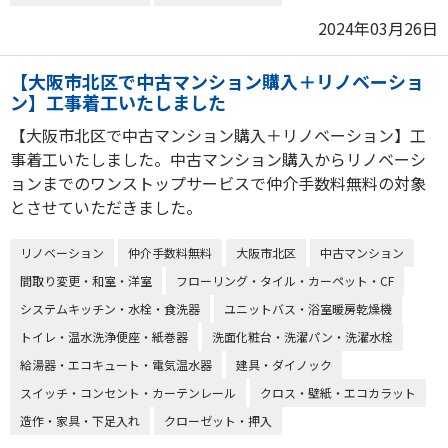
2024年03月26日
【大阪市北区で中古マンション購入＋リノベーショ
ン】工事着工いたしました
【大阪市北区で中古マンション購入＋リノベーション】工
事着工いたしました。中古マンション購入からリノベーシ
ョンまでのワンストップサービスで仲介手数料無料の対象
とさせていただきました。
リノベーション
仲介手数料無料
大阪市北区
中古マンション
間取り変更・和室・洋室
フローリング・タイル・カーペット・CF
システムキッチン・水栓・食洗器
ユニットバス・浴室暖房乾燥機
トイレ・温水洗浄便座・紙巻器
洗面化粧台・洗濯パン・洗濯水栓
給湯器・エコキュート・電気温水器
建具・ダイノック
スイッチ・コンセント・カーテンレール
クロス・壁紙・エコカラット
造作・家具・下足入れ
クローゼット・押入