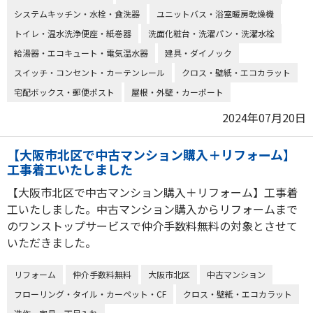
システムキッチン・水栓・食洗器
ユニットバス・浴室暖房乾燥機
トイレ・温水洗浄便座・紙巻器
洗面化粧台・洗濯パン・洗濯水栓
給湯器・エコキュート・電気温水器
建具・ダイノック
スイッチ・コンセント・カーテンレール
クロス・壁紙・エコカラット
宅配ボックス・郵便ポスト
屋根・外壁・カーポート
2024年07月20日
【大阪市北区で中古マンション購入＋リフォーム】
工事着工いたしました
【大阪市北区で中古マンション購入＋リフォーム】工事着
工いたしました。中古マンション購入からリフォームまで
のワンストップサービスで仲介手数料無料の対象とさせて
いただきました。
リフォーム
仲介手数料無料
大阪市北区
中古マンション
フローリング・タイル・カーペット・CF
クロス・壁紙・エコカラット