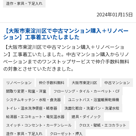
造作・家具・下足入れ
2024年01月15日
【大阪市東淀川区で中古マンション購入＋リノベー
ション】工事着工いたしました
【大阪市東淀川区で中古マンション購入＋リノベーショ
ン】工事着工いたしました。中古マンション購入からリノ
ベーションまでのワンストップサービスで仲介手数料無料
の対象とさせていただきました。
リノベーション
仲介手数料無料
大阪市東淀川区
中古マンション
間取り変更・和室・洋室
フローリング・タイル・カーペット・CF
システムキッチン・水栓・食洗器
ユニットバス・浴室暖房乾燥機
トイレ・温水洗浄便座・紙巻器
洗面化粧台・洗濯パン・洗濯水栓
給湯器・エコキュート・電気温水器
建具・ダイノック
スイッチ・コンセント・カーテンレール
クロス・壁紙・エコカラット
造作・家具・下足入れ
クローゼット・押入