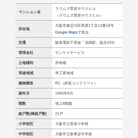
ラウムズ菅原サウスヒル
マンション名
（ラウムズ菅原サウスヒル）
大阪市東淀川区菅原1丁目13番18号
所在地
Google Mapsで見る
交通
阪急電鉄千里線「淡路駅」徒歩10分
管理会社
サンケイサービス
土地権利
所有権
用途地域
準工業地域
建物構造
RC（鉄筋コンクリート）
築年月
1996年6月
階数
地上8階建
総戸数(棟総戸数)
21戸
小学校区
大阪市立菅原小学校
中学校区
大阪市立新東淀中学校