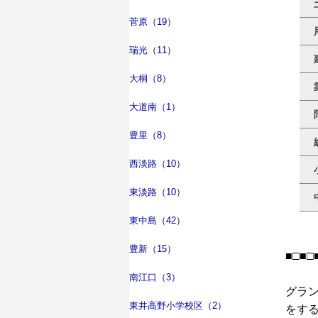
菅原（19）
瑞光（11）
大桐（8）
大道南（1）
豊里（8）
西淡路（10）
東淡路（10）
東中島（42）
豊新（15）
■□■□
南江口（3）
グラ
東井高野小学校区（2）
をす