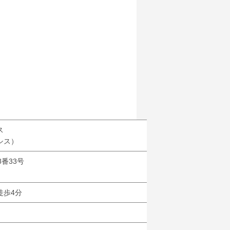
ス
シス）
番33号
徒歩4分