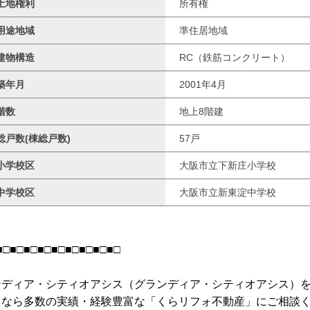
土地権利
所有権
用途地域
準住居地域
建物構造
RC（鉄筋コンクリート）
築年月
2001年4月
階数
地上8階建
総戸数(棟総戸数)
57戸
小学校区
大阪市立下新庄小学校
中学校区
大阪市立新東淀中学校
■□■□■□■□■□■□■□■□■□
ンディア・シティオアシス（グランディア・シティオアシス）
るなら多数の実績・経験豊富な「くらリフォ不動産」にご相談