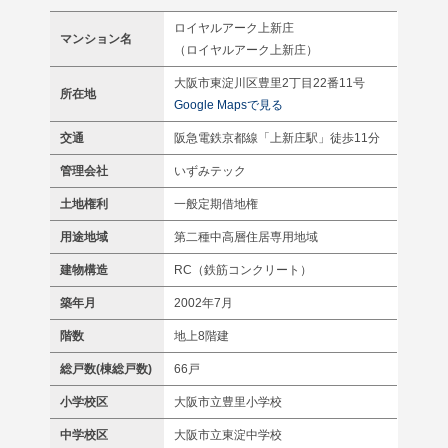
ロイヤルアーク上新庄
マンション名
（ロイヤルアーク上新庄）
大阪市東淀川区豊里2丁目22番11号
所在地
Google Mapsで見る
交通
阪急電鉄京都線「上新庄駅」徒歩11分
管理会社
いずみテック
土地権利
一般定期借地権
用途地域
第二種中高層住居専用地域
建物構造
RC（鉄筋コンクリート）
築年月
2002年7月
階数
地上8階建
総戸数(棟総戸数)
66戸
小学校区
大阪市立豊里小学校
中学校区
大阪市立東淀中学校