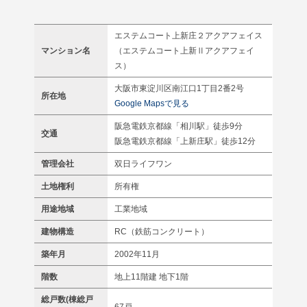
エステムコート上新庄２アクアフェイス
マンション名
（エステムコート上新Ⅱアクアフェイ
ス）
大阪市東淀川区南江口1丁目2番2号
所在地
Google Mapsで見る
阪急電鉄京都線「相川駅」徒歩9分
交通
阪急電鉄京都線「上新庄駅」徒歩12分
管理会社
双日ライフワン
土地権利
所有権
用途地域
工業地域
建物構造
RC（鉄筋コンクリート）
築年月
2002年11月
階数
地上11階建 地下1階
総戸数(棟総戸
67戸