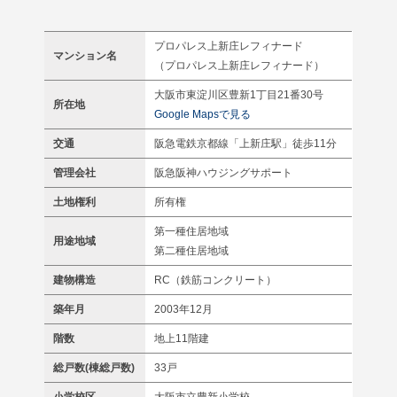
プロパレス上新庄レフィナード
マンション名
（プロパレス上新庄レフィナード）
大阪市東淀川区豊新1丁目21番30号
所在地
Google Mapsで見る
交通
阪急電鉄京都線「上新庄駅」徒歩11分
管理会社
阪急阪神ハウジングサポート
土地権利
所有権
第一種住居地域
用途地域
第二種住居地域
建物構造
RC（鉄筋コンクリート）
築年月
2003年12月
階数
地上11階建
総戸数(棟総戸数)
33戸
小学校区
大阪市立豊新小学校