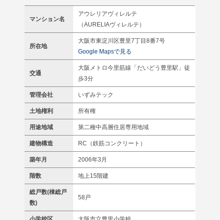
アウレリアヴィレルテ
マンション名
（AURELIAヴィレルテ）
大阪市東淀川区豊里7丁目8番7号
所在地
Google Mapsで見る
大阪メトロ今里筋線「だいどう豊里駅」徒
交通
歩3分
管理会社
いずみテック
土地権利
所有権
用途地域
第二種中高層住居専用地域
建物構造
RC（鉄筋コンクリート）
築年月
2006年3月
階数
地上15階建
総戸数(棟総戸
58戸
数)
小学校区
大阪市立豊里小学校