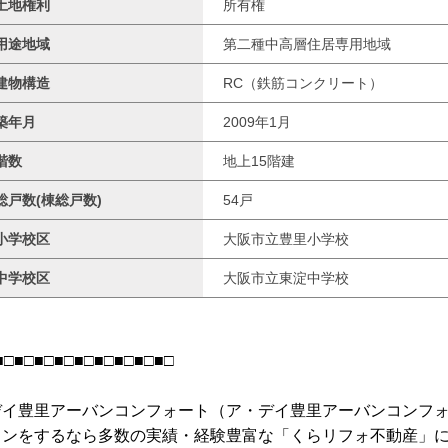
土地権利
所有権
用途地域
第二種中高層住居専用地域
建物構造
RC（鉄筋コンクリート）
築年月
2009年1月
階数
地上15階建
総戸数(棟総戸数)
54戸
小学校区
大阪市立豊里小学校
中学校区
大阪市立東淀中学校
■□■□■□■□■□■□■□■□■□
デイ豊里アーバンコンフォート（ア・デイ豊里アーバンコンフ
ョンをするなら多数の実績・経験豊富な「くらリフォ不動産」