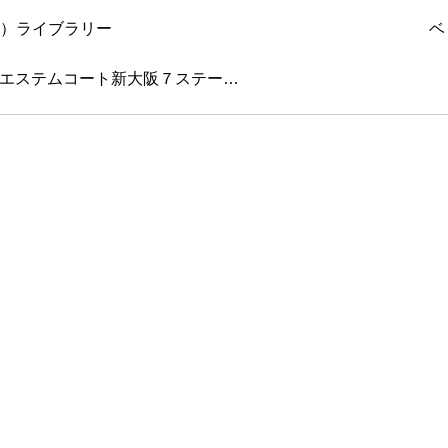
ベ
エステムコート新大阪７ステー…