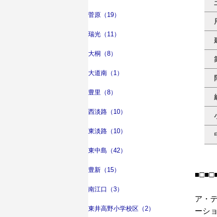
菅原（19）
瑞光（11）
大桐（8）
大道南（1）
豊里（8）
西淡路（10）
東淡路（10）
東中島（42）
豊新（15）
■□■□
南江口（3）
ア・
東井高野小学校区（2）
ーシ