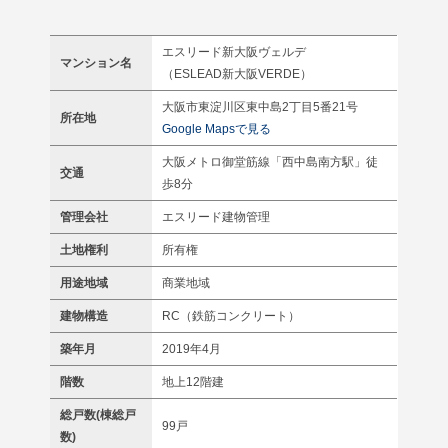
エスリード新大阪ヴェルデ
マンション名
（ESLEAD新大阪VERDE）
大阪市東淀川区東中島2丁目5番21号
所在地
Google Mapsで見る
大阪メトロ御堂筋線「西中島南方駅」徒
交通
歩8分
管理会社
エスリード建物管理
土地権利
所有権
用途地域
商業地域
建物構造
RC（鉄筋コンクリート）
築年月
2019年4月
階数
地上12階建
総戸数(棟総戸
99戸
数)