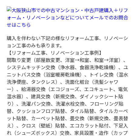
購入を伴わない下記の様なリフォーム工事、リノベーシ
ョン工事のみも承ります。
【リフォーム工事、リノベーション工事例】
間取り変更（部屋数変更、洋室→和室、和室→洋室）、
システムキッチン交換（浄水器、食器洗浄乾燥機）、ユ
ニットバス交換（浴室暖房乾燥機）、トイレ交換（温水
洗浄便座、タンクレス）、洗面化粧台（洗髪シャワ
ー）、給湯器交換（エコジョーズ、エコキュート、電気
温水器）、建具交換（新規交換、ダイノックシート貼
り）、洗濯パン交換、洗濯水栓交換、フローリング貼
替、クッションフロア貼替、タイル貼替、タイルカーペ
ット貼替、カーペット貼替、畳交換（新規交換、畳表替
え）、クロス（壁紙）貼替、エコカラット貼付、下足入
れ（シューズボックス）交換、家具設置・造作（カップ