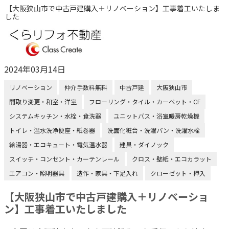
【大阪狭山市で中古戸建購入＋リノベーション】工事着工いたしま
した
2024年03月14日
リノベーション
仲介手数料無料
中古戸建
大阪狭山市
間取り変更・和室・洋室
フローリング・タイル・カーペット・CF
システムキッチン・水栓・食洗器
ユニットバス・浴室暖房乾燥機
トイレ・温水洗浄便座・紙巻器
洗面化粧台・洗濯パン・洗濯水栓
給湯器・エコキュート・電気温水器
建具・ダイノック
スイッチ・コンセント・カーテンレール
クロス・壁紙・エコカラット
エアコン・照明器具
造作・家具・下足入れ
クローゼット・押入
【大阪狭山市で中古戸建購入＋リノベーショ
ン】工事着工いたしました