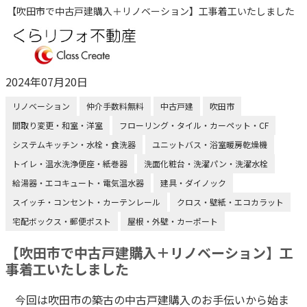
【吹田市で中古戸建購入＋リノベーション】工事着工いたしました
2024年07月20日
リノベーション
仲介手数料無料
中古戸建
吹田市
間取り変更・和室・洋室
フローリング・タイル・カーペット・CF
システムキッチン・水栓・食洗器
ユニットバス・浴室暖房乾燥機
トイレ・温水洗浄便座・紙巻器
洗面化粧台・洗濯パン・洗濯水栓
給湯器・エコキュート・電気温水器
建具・ダイノック
スイッチ・コンセント・カーテンレール
クロス・壁紙・エコカラット
宅配ボックス・郵便ポスト
屋根・外壁・カーポート
【吹田市で中古戸建購入＋リノベーション】工
事着工いたしました
今回は吹田市の築古の中古戸建購入のお手伝いから始ま