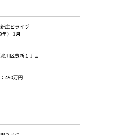
上新庄ビライヴ
9年） 1月
東淀川区豊新１丁目
：490万円
高野２号棟