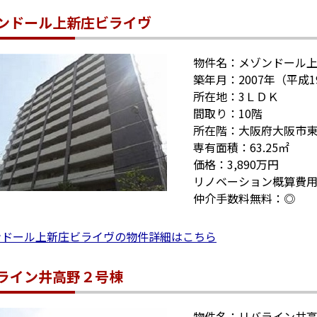
ンドール上新庄ビライヴ
物件名：メゾンドール
築年月：2007年（平成1
所在地：3ＬＤＫ
間取り：10階
所在階：大阪府大阪市
専有面積：63.25㎡
価格：3,890万円
リノベーション概算費用
仲介手数料無料：◎
ンドール上新庄ビライヴの物件詳細はこちら
ライン井高野２号棟
物件名：リバライン井