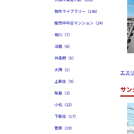
物件ライブラリー（196）
販売中中古マンション（24）
相川（7）
淡路（6）
井高野（5）
大隅（1）
エス
上新庄（9）
サン
柴島（2）
小松（22）
下新庄（17）
菅原（19）