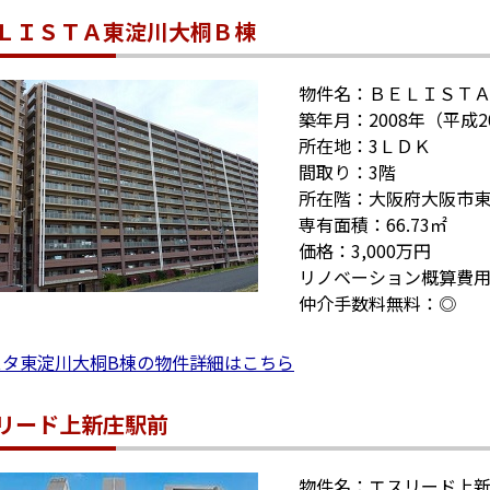
ＬＩＳＴＡ東淀川大桐Ｂ棟
物件名：ＢＥＬＩＳＴ
築年月：2008年（平成2
所在地：3ＬＤＫ
間取り：3階
所在階：大阪府大阪市
専有面積：66.73㎡
価格：3,000万円
リノベーション概算費用
仲介手数料無料：◎
スタ東淀川大桐B棟の物件詳細はこちら
リード上新庄駅前
物件名：エスリード上