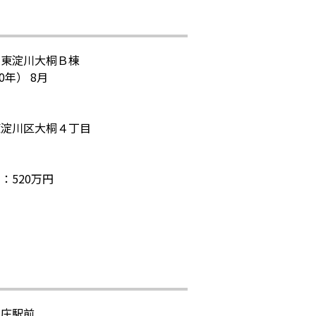
Ａ東淀川大桐Ｂ棟
0年） 8月
東淀川区大桐４丁目
：520万円
新庄駅前