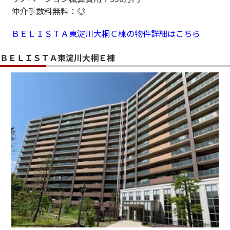
仲介手数料無料：◎
ＢＥＬＩＳＴＡ東淀川大桐Ｃ棟の物件詳細はこちら
ＢＥＬＩＳＴＡ東淀川大桐Ｅ棟