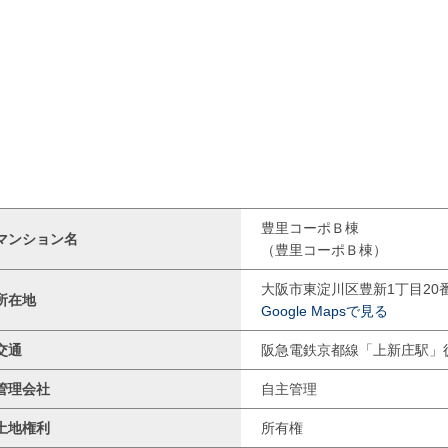
豊里コーポＢ棟
マンション名
（豊里コーポＢ棟）
大阪市東淀川区豊新1丁目20番
所在地
Google Mapsで見る
交通
阪急電鉄京都線「上新庄駅」
管理会社
自主管理
土地権利
所有権