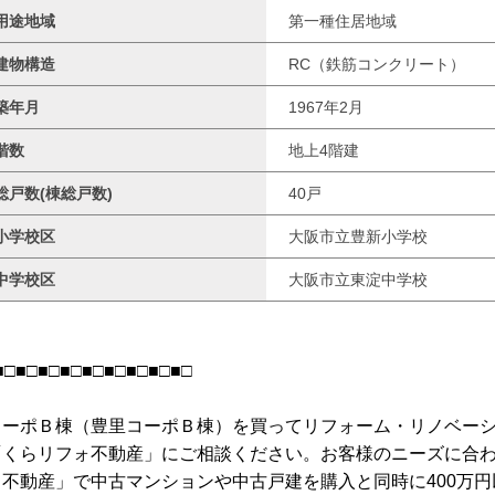
用途地域
第一種住居地域
建物構造
RC（鉄筋コンクリート）
築年月
1967年2月
階数
地上4階建
総戸数(棟総戸数)
40戸
小学校区
大阪市立豊新小学校
中学校区
大阪市立東淀中学校
■□■□■□■□■□■□■□■□■□
コーポＢ棟（豊里コーポＢ棟）を買ってリフォーム・リノベー
「くらリフォ不動産」にご相談ください。お客様のニーズに合わ
ォ不動産」で中古マンションや中古戸建を購入と同時に400万