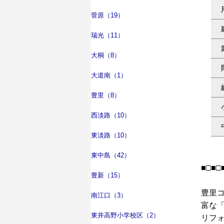
菅原（19）
瑞光（11）
大桐（8）
大道南（1）
豊里（8）
西淡路（10）
東淡路（10）
東中島（42）
■□■□
豊新（15）
豊里
南江口（3）
富な
東井高野小学校区（2）
リフ