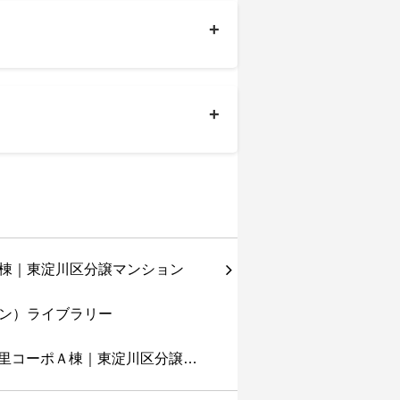
+
+
里コーポＡ棟｜東淀川区分譲…