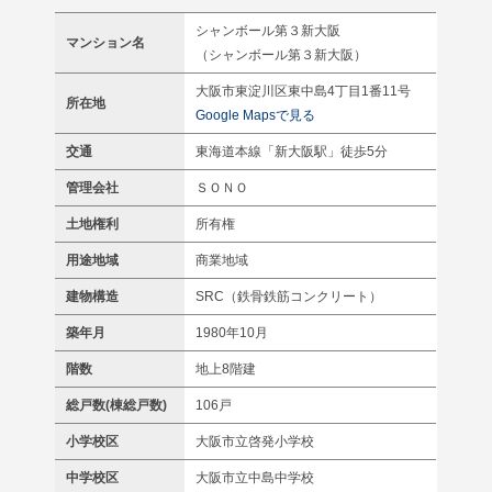
シャンボール第３新大阪
マンション名
（シャンボール第３新大阪）
大阪市東淀川区東中島4丁目1番11号
所在地
Google Mapsで見る
交通
東海道本線「新大阪駅」徒歩5分
管理会社
ＳＯＮＯ
土地権利
所有権
用途地域
商業地域
建物構造
SRC（鉄骨鉄筋コンクリート）
築年月
1980年10月
階数
地上8階建
総戸数(棟総戸数)
106戸
小学校区
大阪市立啓発小学校
中学校区
大阪市立中島中学校