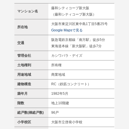
藤和シティコープ新大阪
マンション名
（藤和シティコープ新大阪）
大阪市東淀川区東中島1丁目5番25号
所在地
Google Mapsで見る
阪急電鉄京都線「南方駅」徒歩5分
交通
東海道本線「新大阪駅」徒歩7分
管理会社
カシワバラ・デイズ
土地権利
所有権
用途地域
商業地域
建物構造
RC（鉄筋コンクリート）
築年月
1982年5月
階数
地上10階建
総戸数(棟総戸数)
96戸
小学校区
大阪市立啓発小学校