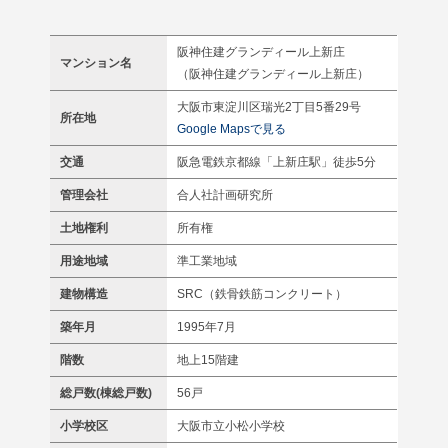
阪神住建グランディール上新庄
マンション名
（阪神住建グランディール上新庄）
大阪市東淀川区瑞光2丁目5番29号
所在地
Google Mapsで見る
交通
阪急電鉄京都線「上新庄駅」徒歩5分
管理会社
合人社計画研究所
土地権利
所有権
用途地域
準工業地域
建物構造
SRC（鉄骨鉄筋コンクリート）
築年月
1995年7月
階数
地上15階建
総戸数(棟総戸数)
56戸
小学校区
大阪市立小松小学校