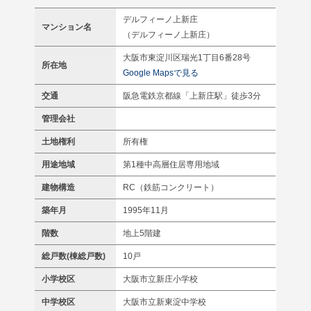
デルフィーノ上新庄
マンション名
（デルフィーノ上新庄）
大阪市東淀川区瑞光1丁目6番28号
所在地
Google Mapsで見る
交通
阪急電鉄京都線「上新庄駅」徒歩3分
管理会社
土地権利
所有権
用途地域
第1種中高層住居専用地域
建物構造
RC（鉄筋コンクリート）
築年月
1995年11月
階数
地上5階建
総戸数(棟総戸数)
10戸
小学校区
大阪市立新庄小学校
中学校区
大阪市立新東淀中学校