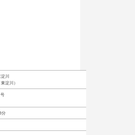
東淀川
タ東淀川）
5号
3分