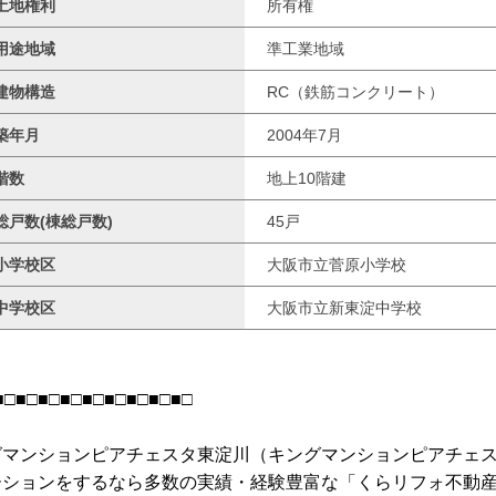
土地権利
所有権
用途地域
準工業地域
建物構造
RC（鉄筋コンクリート）
築年月
2004年7月
階数
地上10階建
総戸数(棟総戸数)
45戸
小学校区
大阪市立菅原小学校
中学校区
大阪市立新東淀中学校
■□■□■□■□■□■□■□■□■□
グマンションピアチェスタ東淀川（キングマンションピアチェ
ーションをするなら多数の実績・経験豊富な「くらリフォ不動