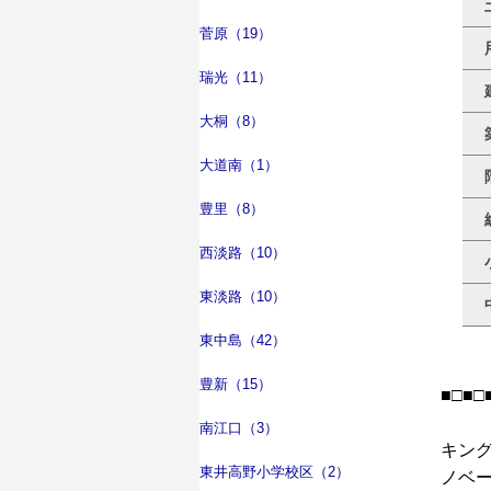
菅原（19）
瑞光（11）
大桐（8）
大道南（1）
豊里（8）
西淡路（10）
東淡路（10）
東中島（42）
豊新（15）
■□■□
南江口（3）
キン
東井高野小学校区（2）
ノベ