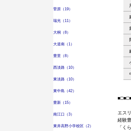
菅原（19）
瑞光（11）
大桐（8）
大道南（1）
豊里（8）
西淡路（10）
東淡路（10）
東中島（42）
■□■□
豊新（15）
エス
南江口（3）
経験
東井高野小学校区（2）
「く