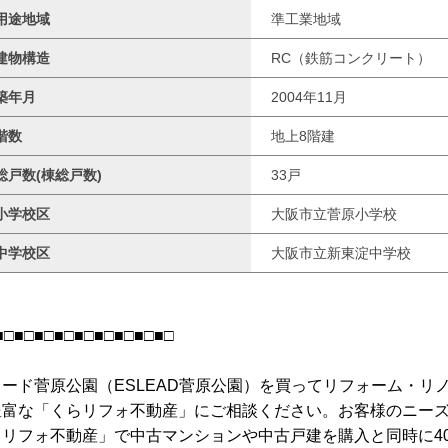
用途地域
準工業地域
建物構造
RC（鉄筋コンクリート）
築年月
2004年11月
階数
地上8階建
総戸数(棟総戸数)
33戸
小学校区
大阪市立菅原小学校
中学校区
大阪市立新東淀中学校
■□■□■□■□■□■□■□■□■□
リード菅原公園（ESLEAD菅原公園）を買ってリフォーム・リ
豊富な「くらリフォ不動産」にご相談ください。お客様のニー
らリフォ不動産」で中古マンションや中古戸建を購入と同時に4