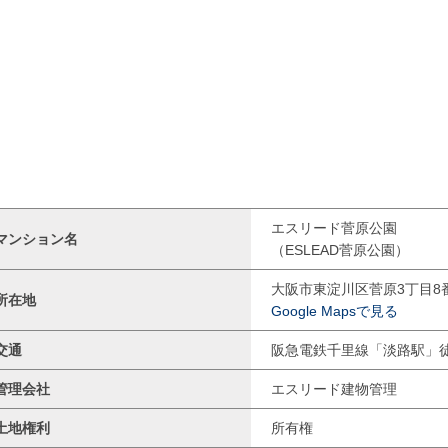
エスリード菅原公園
マンション名
（ESLEAD菅原公園）
大阪市東淀川区菅原3丁目8番
所在地
Google Mapsで見る
交通
阪急電鉄千里線「淡路駅」
管理会社
エスリード建物管理
土地権利
所有権