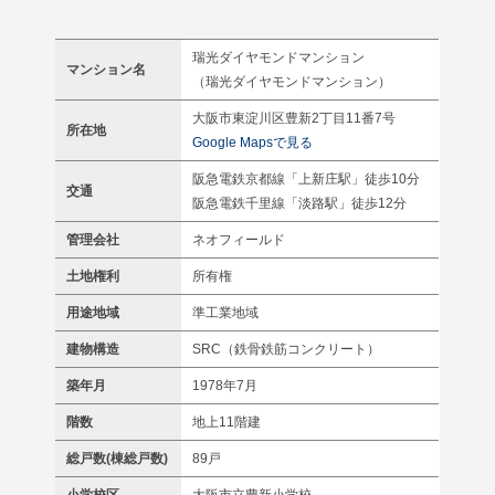
瑞光ダイヤモンドマンション
マンション名
（瑞光ダイヤモンドマンション）
大阪市東淀川区豊新2丁目11番7号
所在地
Google Mapsで見る
阪急電鉄京都線「上新庄駅」徒歩10分
交通
阪急電鉄千里線「淡路駅」徒歩12分
管理会社
ネオフィールド
土地権利
所有権
用途地域
準工業地域
建物構造
SRC（鉄骨鉄筋コンクリート）
築年月
1978年7月
階数
地上11階建
総戸数(棟総戸数)
89戸
小学校区
大阪市立豊新小学校