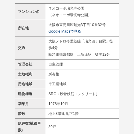
ネオコーポ瑞光寺公園
マンション名
（ネオコーポ瑞光寺公園）
大阪市東淀川区瑞光3丁目10番32号
所在地
Google Mapsで見る
大阪メトロ今里筋線「瑞光四丁目駅」徒
交通
歩4分
阪急電鉄京都線「上新庄駅」徒歩12分
管理会社
自主管理
土地権利
所有権
用途地域
準工業地域
建物構造
SRC（鉄骨鉄筋コンクリート）
築年月
1978年10月
階数
地上8階建 地下1階
総戸数(棟総戸
80戸
数)