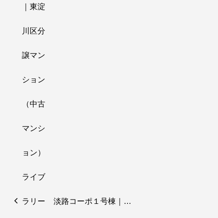
淡路コーポ１号棟｜…