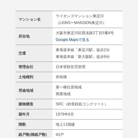
ライオンズマンション東淀川
マンション名
（LIONSーMANSION東淀川）
大阪市東淀川区西淡路3丁目5番8号
所在地
Google Mapsで見る
東海道本線「東淀川駅」徒歩2分
交通
東海道本線「新大阪駅」徒歩9分
管理会社
日本管財住宅管理
土地権利
所有権
第一種住居地域
用途地域
商業地域
建物構造
SRC（鉄骨鉄筋コンクリート）
築年月
1979年8月
階数
地上11階建
総戸数(棟総戸数)
93戸