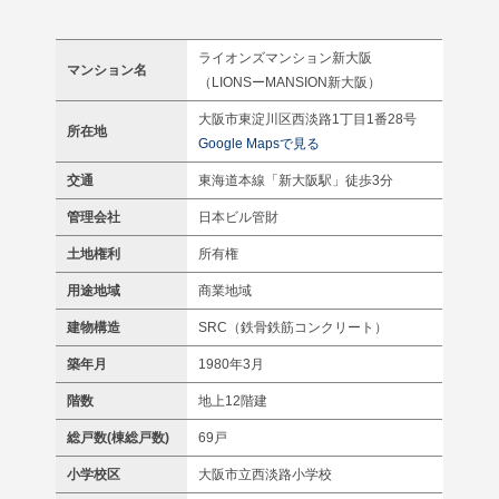
ライオンズマンション新大阪
マンション名
（LIONSーMANSION新大阪）
大阪市東淀川区西淡路1丁目1番28号
所在地
Google Mapsで見る
交通
東海道本線「新大阪駅」徒歩3分
管理会社
日本ビル管財
土地権利
所有権
用途地域
商業地域
建物構造
SRC（鉄骨鉄筋コンクリート）
築年月
1980年3月
階数
地上12階建
総戸数(棟総戸数)
69戸
小学校区
大阪市立西淡路小学校